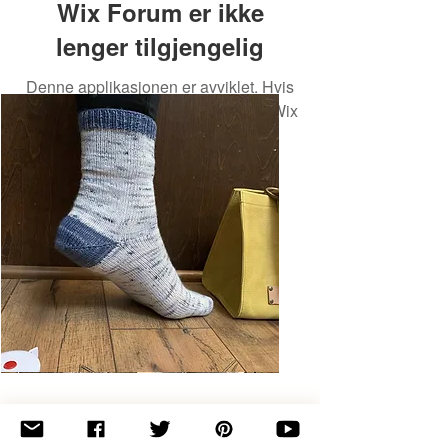
Wix Forum er ikke
lenger tilgjengelig
Denne applikasjonen er avviklet. Hvis
du trenger en fellesskapsapp, bruk Wix
Groups.
Basic
Toe-
Up
Adult
Socks