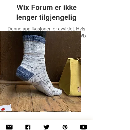
Wix Forum er ikke
lenger tilgjengelig
Denne applikasjonen er avviklet. Hvis
du trenger en fellesskapsapp, bruk Wix
Groups.
Basic
Toe-
Up
Adult
Socks