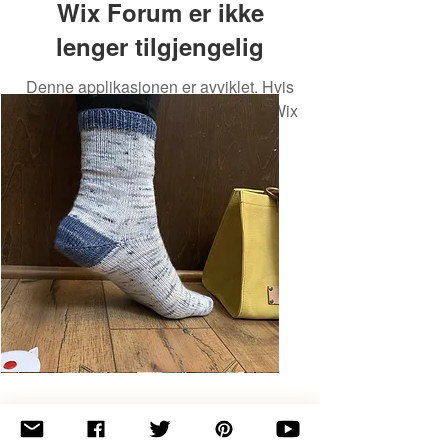
Wix Forum er ikke
lenger tilgjengelig
Denne applikasjonen er avviklet. Hvis
du trenger en fellesskapsapp, bruk Wix
Groups.
Basic
Toe-
Up
Adult
Socks