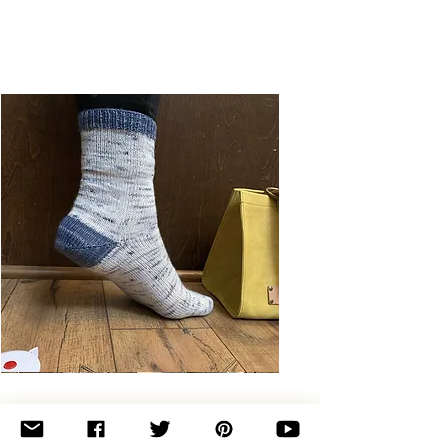
Basic
Toe-
Up
Adult
Socks