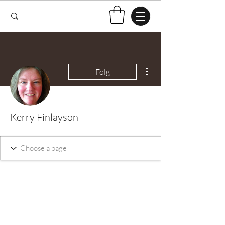
Flere handlinger
Følg
Kerry Finlayson