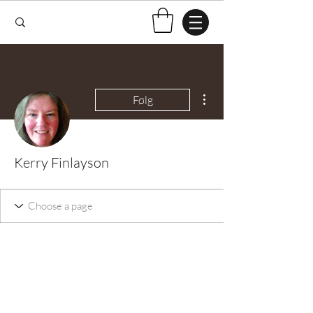
Flere handlinger
Følg
Kerry Finlayson