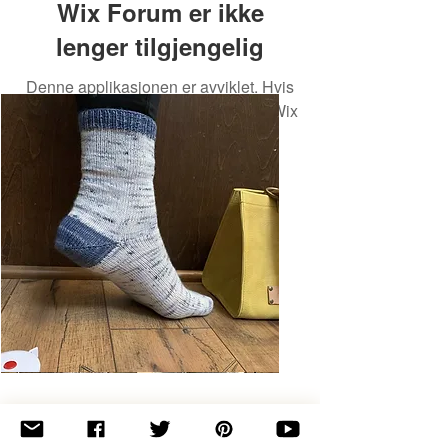
Wix Forum er ikke
lenger tilgjengelig
Denne applikasjonen er avviklet. Hvis
du trenger en fellesskapsapp, bruk Wix
Groups.
Basic
Toe-
Up
Adult
Socks