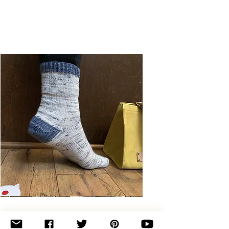
Basic
Toe-
Up
Adult
Socks