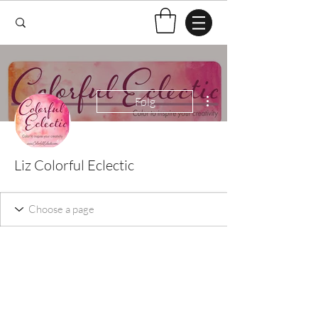
Flere handlinger
Følg
Liz Colorful Eclectic