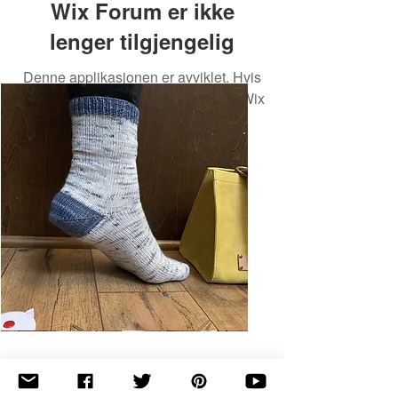
Wix Forum er ikke
lenger tilgjengelig
Denne applikasjonen er avviklet. Hvis
du trenger en fellesskapsapp, bruk Wix
Groups.
Basic
Toe-
Up
Adult
Socks