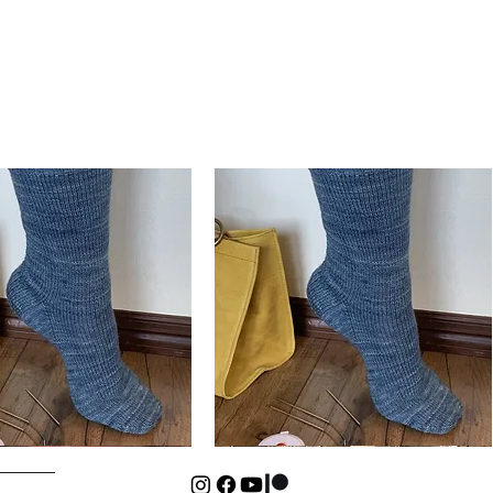
Basic
Cuff-
Hurtigvisning
Hurtigvisning
Down
Kids