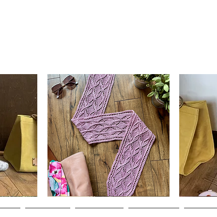
Clematis
Basic
Scarf
Cuff-
Hurtigvisning
Down
Adult