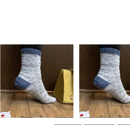
Basic
Basic
Toe-
Toe-
Hurtigvisning
Hurtigvisning
Up
Up
Adult
Kids