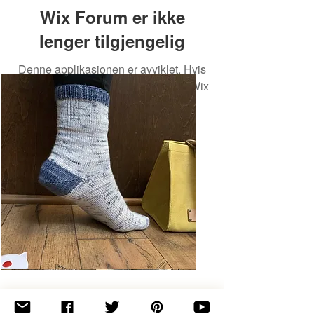
Wix Forum er ikke
lenger tilgjengelig
Denne applikasjonen er avviklet. Hvis
du trenger en fellesskapsapp, bruk Wix
Groups.
Basic
Toe-
Up
Adult
Socks