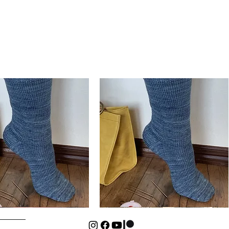
Basic
Cuff-
Hurtigvisning
Hurtigvisning
Down
Kids