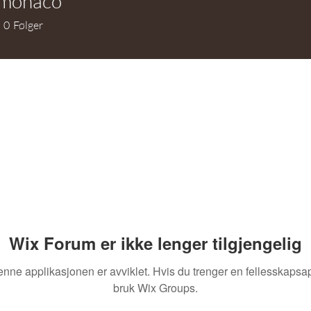
lmonaco
naco
0
Følger
Wix Forum er ikke lenger tilgjengelig
nne applikasjonen er avviklet. Hvis du trenger en fellesskapsa
bruk Wix Groups.