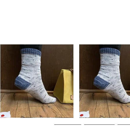
Basic
Basic
Toe-
Toe-
Hurtigvisning
Hurtigvisning
Up
Up
Adult
Kids