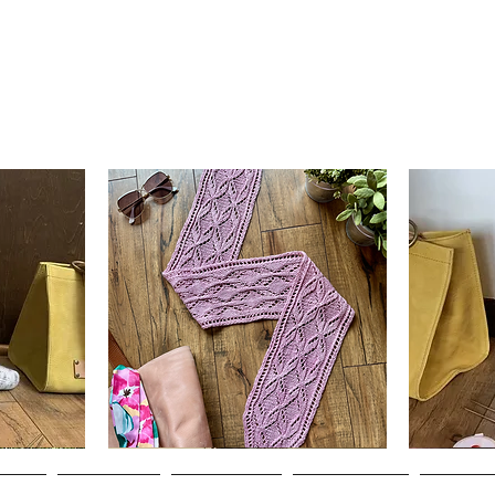
Clematis
Basic
Scarf
Cuff-
Hurtigvisning
Down
Adult