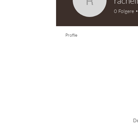
rache
rachelmo
0
Følgere
Profile
De