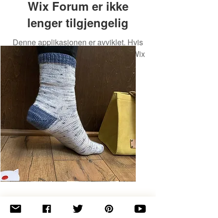
Wix Forum er ikke
lenger tilgjengelig
Denne applikasjonen er avviklet. Hvis
du trenger en fellesskapsapp, bruk Wix
Groups.
Basic
Toe-
Up
Adult
Socks