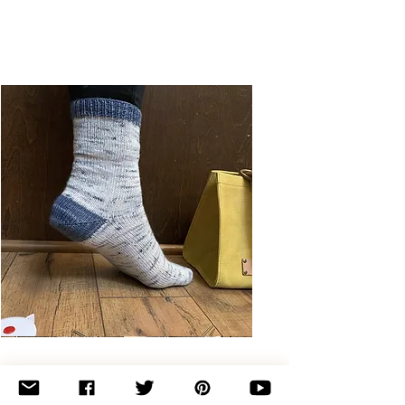
Basic
Toe-
Up
Adult
Socks