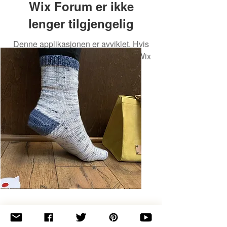
Wix Forum er ikke
lenger tilgjengelig
Denne applikasjonen er avviklet. Hvis
du trenger en fellesskapsapp, bruk Wix
Groups.
Basic
Toe-
Up
Adult
Socks