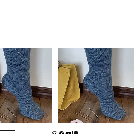
Basic
Cuff-
Hurtigvisning
Hurtigvisning
Down