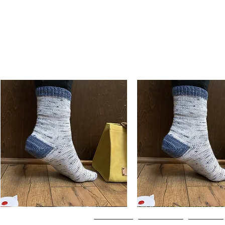
Basic
Basic
Toe-
Toe-
Hurtigvisning
Hurtigvisning
Up
Up