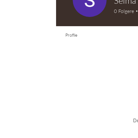
Selma
0
Følgere
Profile
De