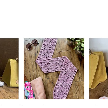
Clematis
Basic
Scarf
Cuff-
Hurtigvisning
Down