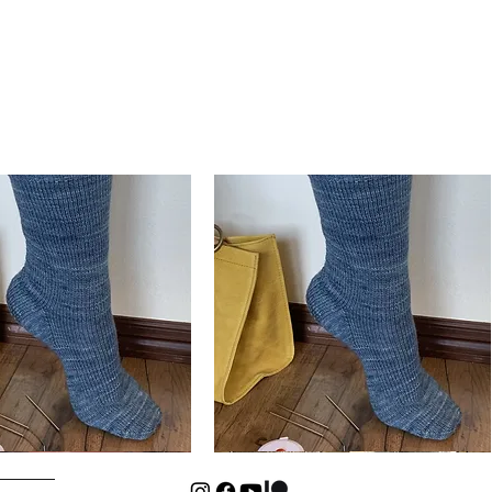
Basic
Cuff-
Hurtigvisning
Hurtigvisning
Down