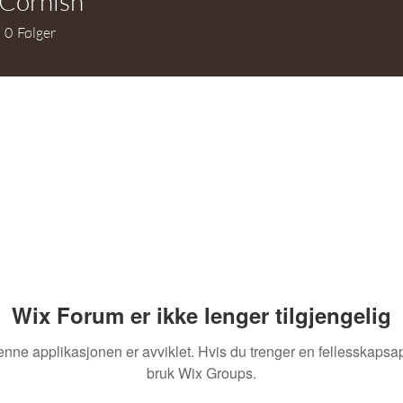
 Cornish
rnish
0
Følger
Wix Forum er ikke lenger tilgjengelig
nne applikasjonen er avviklet. Hvis du trenger en fellesskapsa
bruk Wix Groups.