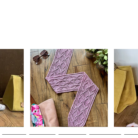
Clematis
Basic
Scarf
Cuff-
Hurtigvisning
Down