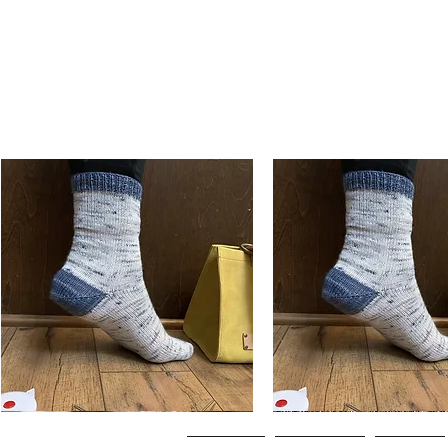
Basic
Basic
Toe-
Toe-
Hurtigvisning
Hurtigvisning
Up
Up