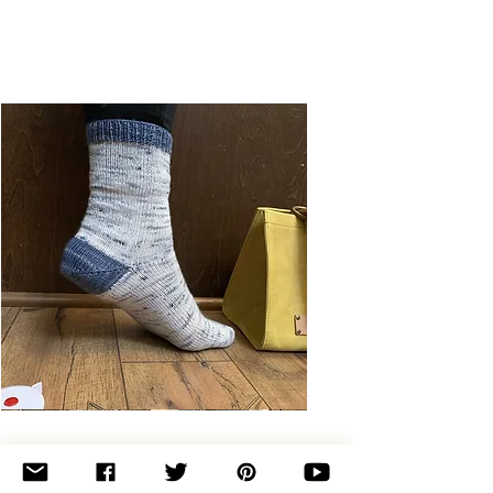
Basic
Toe-
Up
Adult
Socks