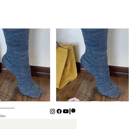
Basic
Cuff-
isualização rápida
Visualização rápida
Down
Kids
Socks
tter