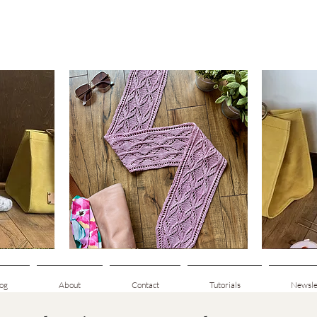
Clematis
Basic
Scarf
Cuff-
da
Visualização rápida
V
Down
Adult
Socks
og
About
Contact
Tutorials
Newsle