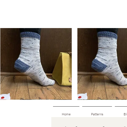
Basic
Basic
Toe-
Toe-
Visualização rápida
Visualização rápi
Up
Up
Adult
Kids
Socks
Socks
Home
Patterns
Bl