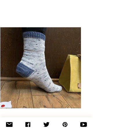
Basic
Toe-
Up
Adult
Socks