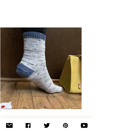
Basic
Toe-
Up
Adult
Socks