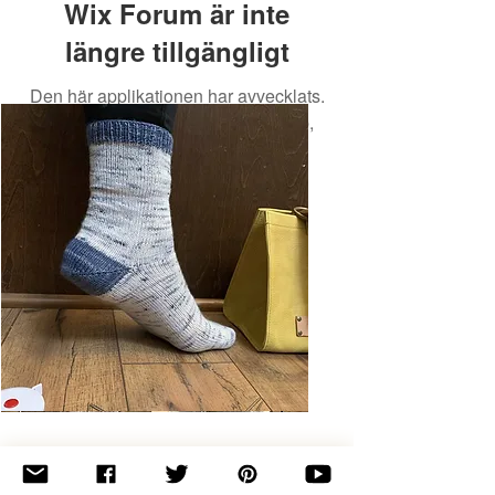
Wix Forum är inte
längre tillgängligt
Den här applikationen har avvecklats.
Om du behöver en community-app,
använd Wix Groups.
Basic
Toe-
Up
Adult
Socks