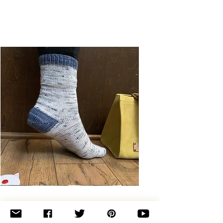
Basic
Toe-
Up
Adult
Socks