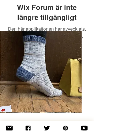
Wix Forum är inte
längre tillgängligt
Den här applikationen har avvecklats.
Om du behöver en community-app,
använd Wix Groups.
Basic
Toe-
Up
Adult
Socks