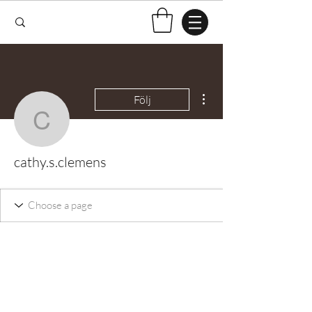
Fler åtgärder
Följ
cathy.s.clemens
cathy.s.clemens