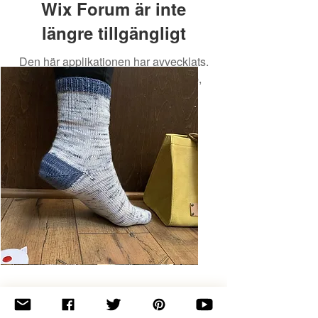
Wix Forum är inte
längre tillgängligt
Den här applikationen har avvecklats.
Om du behöver en community-app,
använd Wix Groups.
Basic
Toe-
Up
Adult
Socks