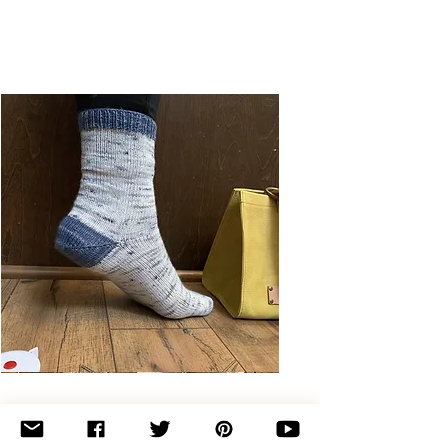
Basic
Toe-
Up
Adult
Socks