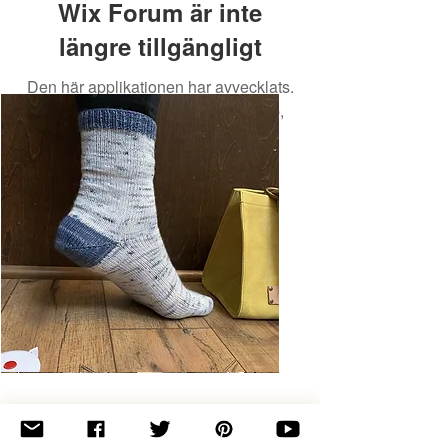
Wix Forum är inte
längre tillgängligt
Den här applikationen har avvecklats.
Om du behöver en community-app,
använd Wix Groups.
Basic
Toe-
Up
Adult
Socks