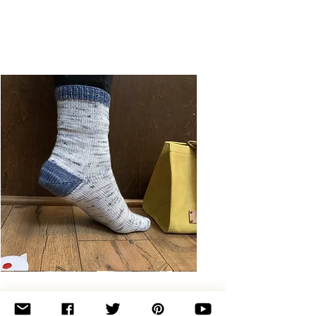
Basic
Toe-
Up
Adult
Socks