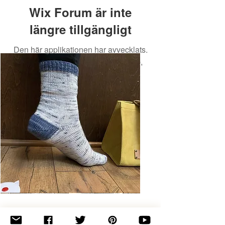
Wix Forum är inte
längre tillgängligt
Den här applikationen har avvecklats.
Om du behöver en community-app,
använd Wix Groups.
Basic
Toe-
Up
Adult
Socks