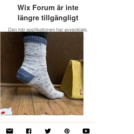
Wix Forum är inte
längre tillgängligt
Den här applikationen har avvecklats.
Om du behöver en community-app,
använd Wix Groups.
Basic
Toe-
Up
Adult
Socks