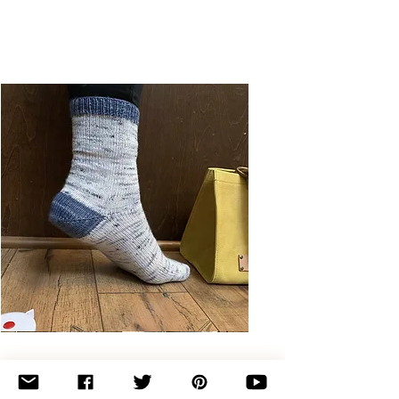
Basic
Toe-
Up
Adult
Socks