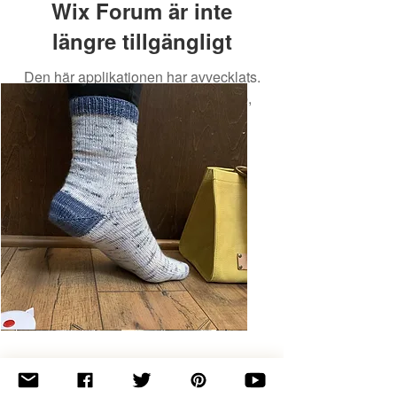
Wix Forum är inte
längre tillgängligt
Den här applikationen har avvecklats.
Om du behöver en community-app,
använd Wix Groups.
Basic
Toe-
Up
Adult
Socks