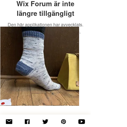
Wix Forum är inte
längre tillgängligt
Den här applikationen har avvecklats.
Om du behöver en community-app,
använd Wix Groups.
Basic
Toe-
Up
Adult
Socks