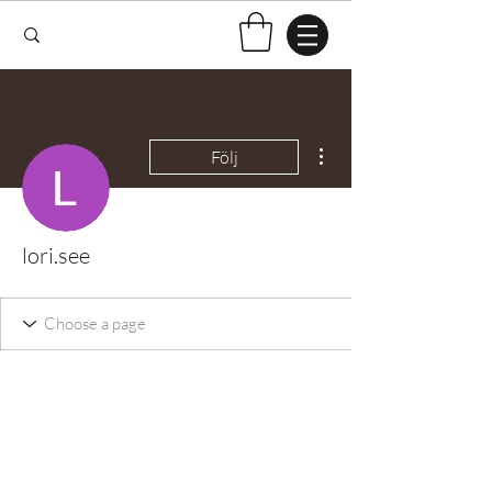
Fler åtgärder
Följ
lori.see