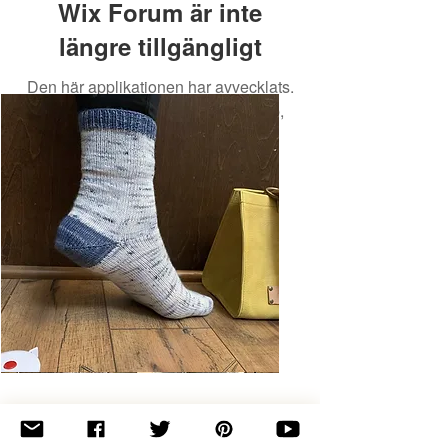
Wix Forum är inte
längre tillgängligt
Den här applikationen har avvecklats.
Om du behöver en community-app,
använd Wix Groups.
Basic
Toe-
Up
Adult
Socks