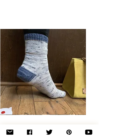
Basic
Toe-
Up
Adult
Socks