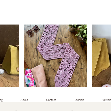
Clematis
Basic
Scarf
Cuff-
Snabbvisning
Down
Adult
Socks
og
About
Contact
Tutorials
Newsle