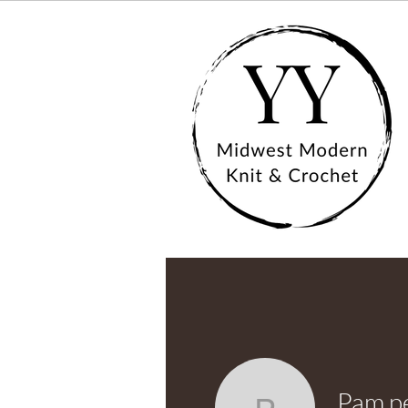
Pam p