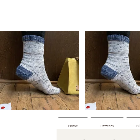
Basic
Basic
Toe-
Toe-
Snabbvisning
Snabbvisning
Up
Up
Adult
Kids
Socks
Socks
Home
Patterns
Bl