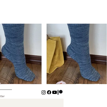
Basic
Cuff-
Snabbvisning
Snabbvisning
Down
Kids
Socks
tter