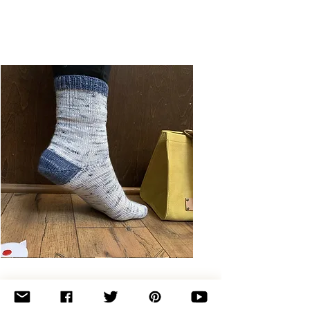
Basic
Toe-
Up
Adult
Socks