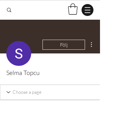
Fler åtgärder
Följ
Selma Topcu