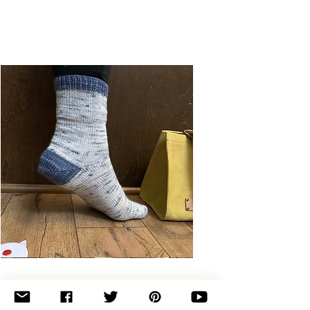
Basic
Toe-
Up
Adult
Socks