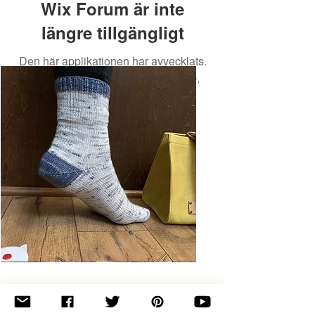
Wix Forum är inte
längre tillgängligt
Den här applikationen har avvecklats.
Om du behöver en community-app,
använd Wix Groups.
Basic
Toe-
Up
Adult
Socks