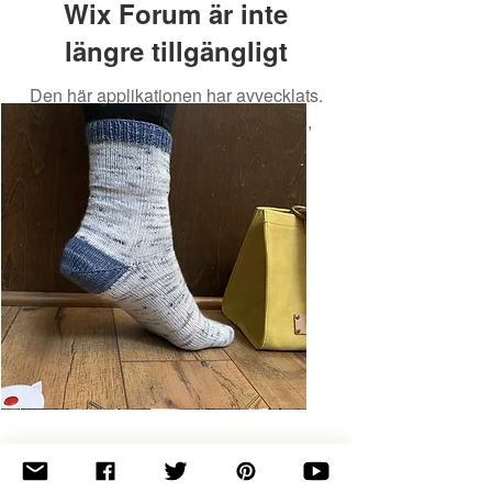
Wix Forum är inte
längre tillgängligt
Den här applikationen har avvecklats.
Om du behöver en community-app,
använd Wix Groups.
Basic
Toe-
Up
Adult
Socks