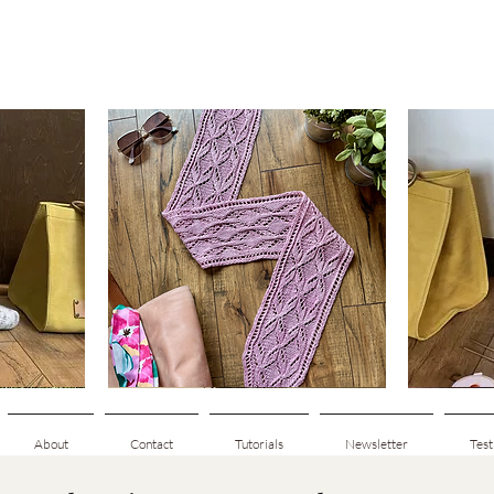
Clematis
Basic
Scarf
Cuff-
Snabbvisning
Down
Adult
Socks
About
Contact
Tutorials
Newsletter
Test