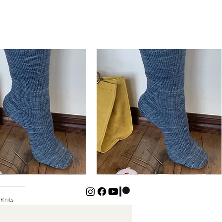
Basic
Cuff-
Snabbvisning
Snabbvisning
Down
Kids
Socks
 Knits