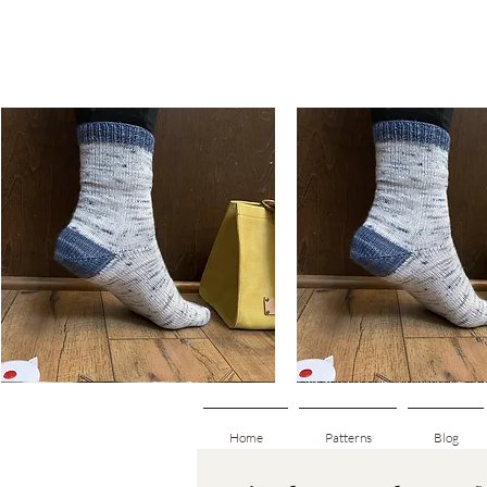
Basic
Basic
Toe-
Toe-
Snabbvisning
Snabbvisning
Up
Up
Adult
Kids
Socks
Socks
Home
Patterns
Blog