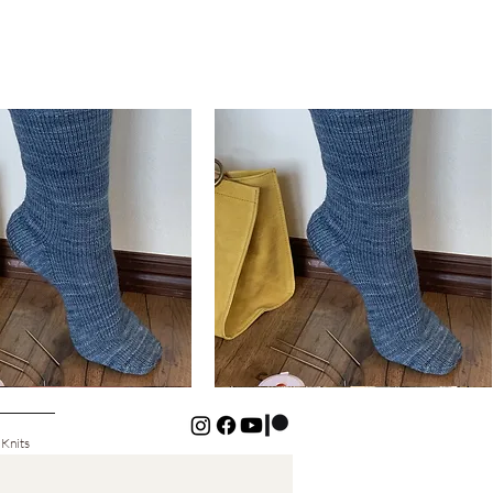
Basic
Cuff-
Snabbvisning
Snabbvisning
Down
Kids
Socks
 Knits