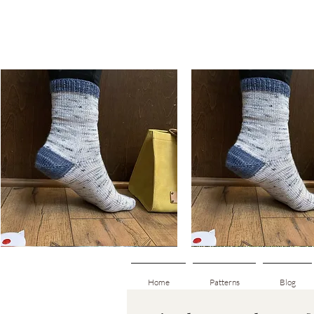
Basic
Basic
Toe-
Toe-
Snabbvisning
Snabbvisning
Up
Up
Adult
Kids
Socks
Socks
Home
Patterns
Blog