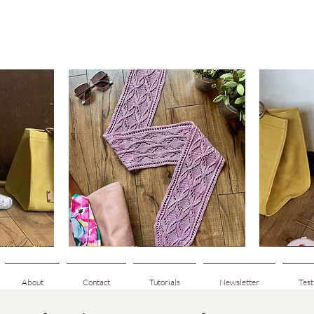
Clematis
Basic
Scarf
Cuff-
Snabbvisning
Down
Adult
Socks
About
Contact
Tutorials
Newsletter
Test