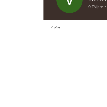
0
Följare
Test Knitter!
Profile