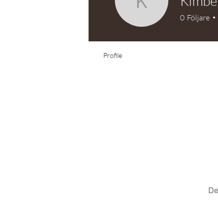
Kimbe
Kimberly 
0
Följare
Profile
De