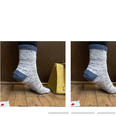
Basic
Basic
Toe-
Toe-
Snabbvisning
Snabbvisning
Up
Up