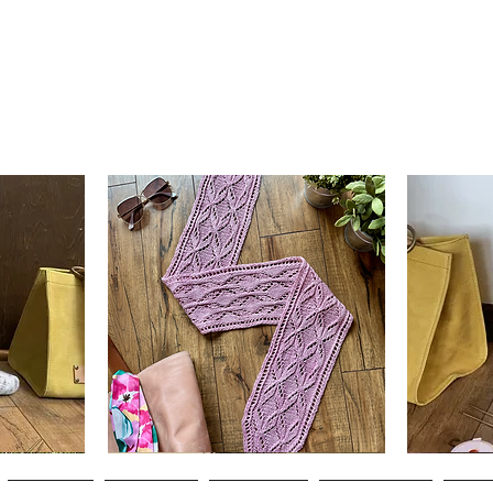
Clematis
Basic
Scarf
Cuff-
Snabbvisning
Down