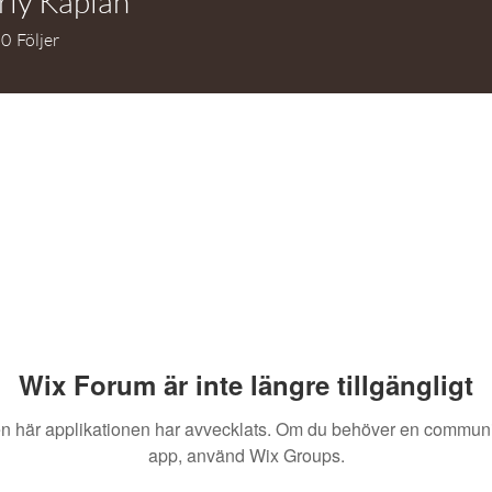
rly Kaplan
Kaplan
0
Följer
Wix Forum är inte längre tillgängligt
n här applikationen har avvecklats. Om du behöver en communi
app, använd Wix Groups.