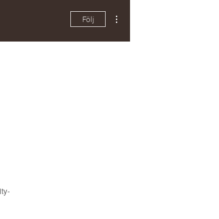
Fler åtgärder
Följ
ty-