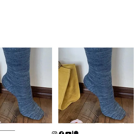
Basic
Cuff-
Snabbvisning
Snabbvisning
Down