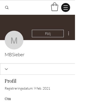
Fler åtgärder
Följ
MBSieber
MBSieber
Profil
Registreringsdatum: 9 feb. 2021
Om