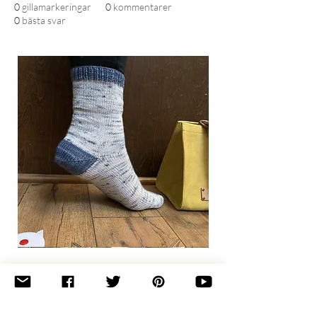
0
gillamarkeringar
0
kommentarer
0
bästa svar
Basic
Toe-
Up
Adult
Socks
Join the newsletter 